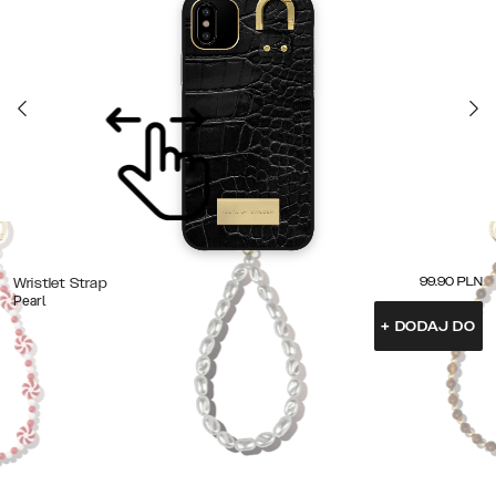
99.90
PLN
Wristlet Strap
Pearl
+
DODAJ DO