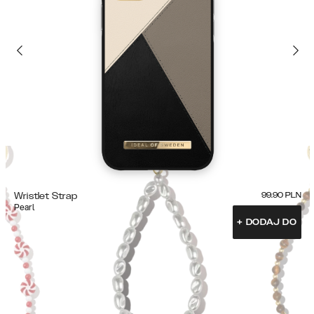
Wristlet Strap
99.90
PLN
Pearl
+
DODAJ DO