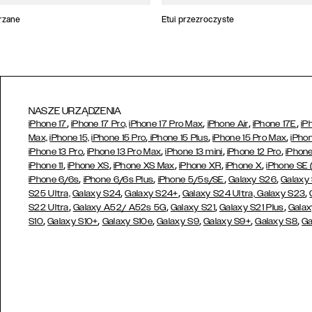
trzane
Etui przezroczyste
NASZE URZĄDZENIA
,
,
,
,
iPhone 17
iPhone 17 Pro,
iPhone 17 Pro Max
iPhone Air
iPhone 17E
iP
,
,
,
Max,
iPhone 15,
iPhone 15 Pro
iPhone 15 Plus
iPhone 15 Pro Max
iPhon
,
,
,
,
iPhone 13 Pro
iPhone 13 Pro Max
iPhone 13 mini
iPhone 12 Pro
iPhone
,
,
,
,
,
iPhone 11
iPhone XS
iPhone XS Max
iPhone XR
iPhone X
iPhone SE
,
,
,
,
iPhone 6/6s
iPhone 6/6s Plus
iPhone 5/5s/SE
Galaxy S26
Galaxy
,
,
,
S25 Ultra,
Galaxy S24
Galaxy S24+
Galaxy S24 Ultra,
Galaxy S23
,
,
,
,
S22 Ultra
Galaxy A52/ A52s 5G
Galaxy S21
Galaxy S21 Plus
Galax
,
,
,
,
,
,
S10
Galaxy S10+
Galaxy S10e
Galaxy S9
Galaxy S9+
Galaxy S8
Ga