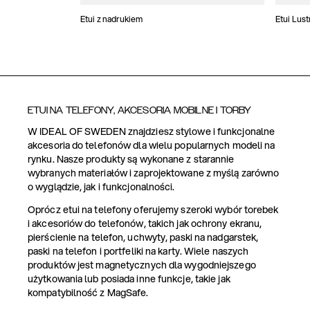
Etui z nadrukiem
Etui Lus
ETUI NA TELEFONY, AKCESORIA MOBILNE I TORBY
W IDEAL OF SWEDEN znajdziesz stylowe i funkcjonalne
akcesoria do telefonów dla wielu popularnych modeli na
rynku. Nasze produkty są wykonane z starannie
wybranych materiałów i zaprojektowane z myślą zarówno
o wyglądzie, jak i funkcjonalności.
Oprócz etui na telefony oferujemy szeroki wybór torebek
i akcesoriów do telefonów, takich jak ochrony ekranu,
pierścienie na telefon, uchwyty, paski na nadgarstek,
paski na telefon i portfeliki na karty. Wiele naszych
produktów jest magnetycznych dla wygodniejszego
użytkowania lub posiada inne funkcje, takie jak
kompatybilność z MagSafe.