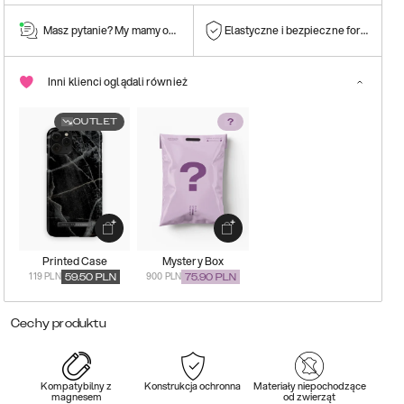
Masz pytanie? My mamy odpowiedź!
Elastyczne i bezpieczne formy płatn
Inni klienci oglądali również
OUTLET
Printed Case
Mystery Box
119 PLN
900 PLN
59.50
PLN
75.90
PLN
Cechy produktu
Kompatybilny z
Konstrukcja ochronna
Materiały niepochodzące
magnesem
od zwierząt