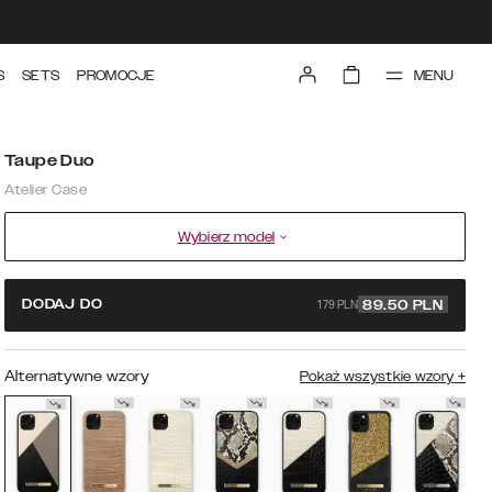
MENU
S
SETS
PROMOCJE
Taupe Duo
Atelier Case
Wybierz model
179 PLN
DODAJ DO
89.50
PLN
Alternatywne wzory
Pokaż wszystkie wzory
+