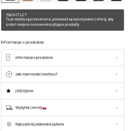
OUTLET
Te produkty są przecenione, ponieważ są wycofywane z oferty, aby
zrobić miejsce na nowe ekscytujące produkty
Informacje o produkcie
Informacje o produkcie
Jaki mam model telefonu?
(4.6)
Opinie
Wysyłka i zwroty
Najczęściej zadawane pytania