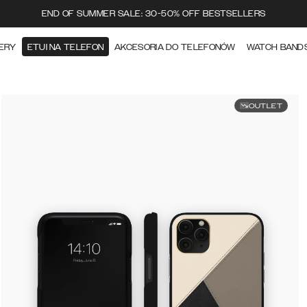
END OF SUMMER SALE: 30-50% OFF BESTSELLERS
ERY
ETUI NA TELEFON
AKCESORIA DO TELEFONÓW
WATCH BAND
OUTLET