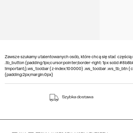
Zawsze szukamy utalentowanych osób, które chcą się stać częścią 
.tb_button {padding:1px;cursor:pointer;border-right: 1px solid #8b8b
!important;}.ws_toolbar {z-index:100000} .ws_toolbar .ws_tb_btn {cu
{padding:2px;margin:0px}
Szybka dostawa