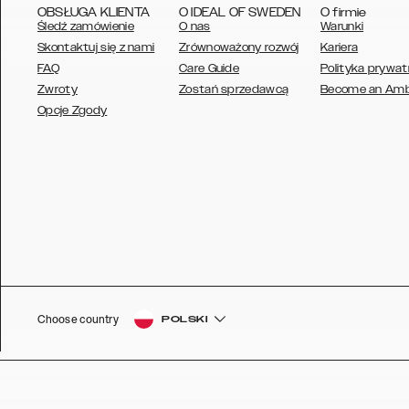
OBSŁUGA KLIENTA
O IDEAL OF SWEDEN
O firmie
Śledź zamówienie
O nas
Warunki
Skontaktuj się z nami
Zrównoważony rozwój
Kariera
FAQ
Care Guide
Polityka prywat
Zwroty
Zostań sprzedawcą
Become an Am
AUSTRALIA
Opcje Zgody
AUSTRIA
BELGIUM
CANADA
DANSK
DEUTSCH
ESPAÑOL
Choose country
POLSKI
EU
FRANÇAIS