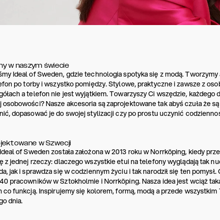
y w naszym świecie
my Ideal of Sweden, gdzie technologia spotyka się z modą. Tworzymy ak
efon po torby i wszystko pomiędzy. Stylowe, praktyczne i zawsze z os
ółach a telefon nie jest wyjątkiem. Towarzyszy Ci wszędzie, każdego 
 osobowości? Nasze akcesoria są zaprojektowane tak abyś czuła że są 
ić, dopasować je do swojej stylizacji czy po prostu uczynić codziennoś
jektowane w Szwecji
Ideal of Sweden została założona w 2013 roku w Norrköping, kiedy prze
 z jednej rzeczy: dlaczego wszystkie etui na telefony wyglądają tak 
a, jak i sprawdza się w codziennym życiu i tak narodził się ten pomysł.
40 pracowników w Sztokholmie i Norrköping. Nasza idea jest wciąż ta
 co funkcją. Inspirujemy się kolorem, formą, modą a przede wszystki
o dnia.