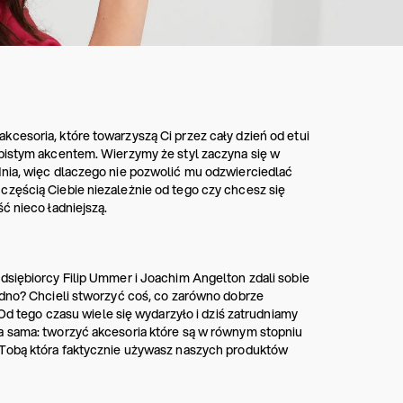
cesoria, które towarzyszą Ci przez cały dzień od etui
obistym akcentem. Wierzymy że styl zaczyna się w
dnia, więc dlaczego nie pozwolić mu odzwierciedlać
częścią Ciebie niezależnie od tego czy chcesz się
ć nieco ładniejszą.
dsiębiorcy Filip Ummer i Joachim Angelton zdali sobie
nudno? Chcieli stworzyć coś, co zarówno dobrze
 Od tego czasu wiele się wydarzyło i dziś zatrudniamy
ka sama: tworzyć akcesoria które są w równym stopniu
m Tobą która faktycznie używasz naszych produktów