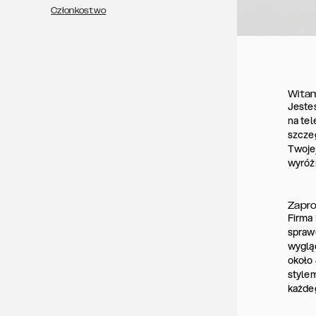
Członkostwo
Witam
Jesteś
na tel
szczeg
Twojej
wyróżn
Zapro
Firma 
sprawę
wygląd
około 
stylem
każdeg