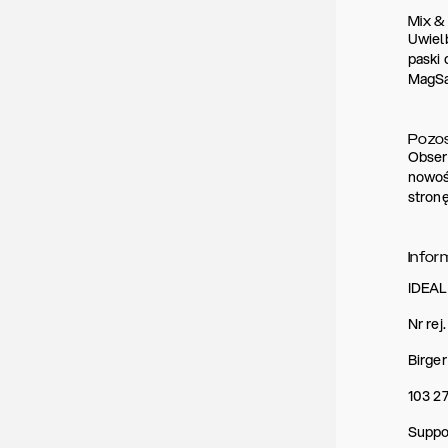
Mix &
Uwielb
paski 
MagSaf
Pozos
Obser
nowoś
stronę
Infor
IDEA
Nr re
Birger
103 2
Suppo