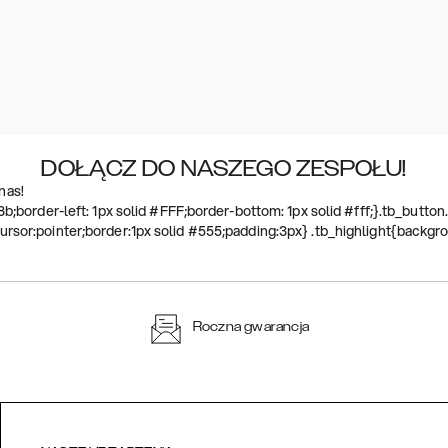
DOŁĄCZ DO NASZEGO ZESPOŁU!
nas!
8b;border-left: 1px solid #FFF;border-bottom: 1px solid #fff;}.tb_butt
rsor:pointer;border:1px solid #555;padding:3px} .tb_highlight{backgrou
Roczna gwarancja