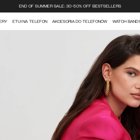
END OF SUMMER SALE: 30-50% OFF BESTSELLERS
ERY
ETUI NA TELEFON
AKCESORIA DO TELEFONÓW
WATCH BAND