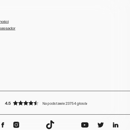
ności
bassador
4.5
Na podstawie 23754 głosów