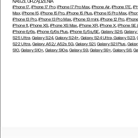
NASZE URZĄDZENIA
,
,
,
,
iPhone 17
iPhone 17 Pro,
iPhone 17 Pro Max
iPhone Air
iPhone 17E
iP
,
,
,
Max,
iPhone 15,
iPhone 15 Pro
iPhone 15 Plus
iPhone 15 Pro Max
iPhon
,
,
,
,
iPhone 13 Pro
iPhone 13 Pro Max
iPhone 13 mini
iPhone 12 Pro
iPhone
,
,
,
,
,
iPhone 11
iPhone XS
iPhone XS Max
iPhone XR
iPhone X
iPhone SE
,
,
,
,
iPhone 6/6s
iPhone 6/6s Plus
iPhone 5/5s/SE
Galaxy S26
Galaxy
,
,
,
S25 Ultra,
Galaxy S24
Galaxy S24+
Galaxy S24 Ultra,
Galaxy S23
,
,
,
,
S22 Ultra
Galaxy A52/ A52s 5G
Galaxy S21
Galaxy S21 Plus
Galax
,
,
,
,
,
,
S10
Galaxy S10+
Galaxy S10e
Galaxy S9
Galaxy S9+
Galaxy S8
Ga