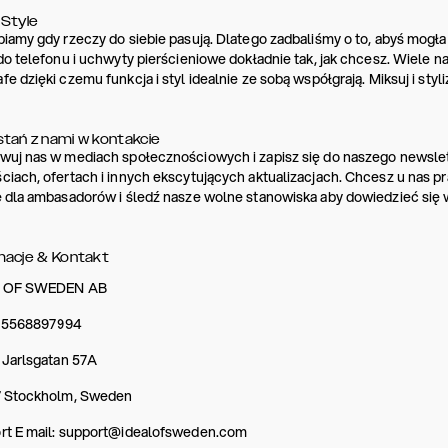
 Style
iamy gdy rzeczy do siebie pasują. Dlatego zadbaliśmy o to, abyś mogła 
do telefonu i uchwyty pierścieniowe dokładnie tak, jak chcesz. Wiele 
e dzięki czemu funkcja i styl idealnie ze sobą współgrają. Miksuj i styli
tań z nami w kontakcie
wuj nas w mediach społecznościowych i zapisz się do naszego newslet
ciach, ofertach i innych ekscytujących aktualizacjach. Chcesz u nas
 dla ambasadorów i śledź nasze wolne stanowiska aby dowiedzieć się 
macje & Kontakt
L OF SWEDEN AB
j. 5568897994
 Jarlsgatan 57A
7 Stockholm, Sweden
rt E mail: support@idealofsweden.com