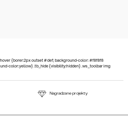
on.hover {borer:2px outset #def; background-color: #f8f8f8
nd-color:yellow} .tb_hide {visibility:hidden} .ws_toolbar img
Nagradzane projekty