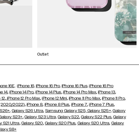
Outlet
hone 16E,
iPhone 16,
iPhone 16 Pro,
iPhone 16 Plus,
iPhone 16 Pro
,
,
,
,
,
e 14
iPhone 14 Pro
iPhone 14 Plus
iPhone 14 Pro Max
iPhone 13
,
,
,
,
,
 12
iPhone 12 Pro Max
iPhone 12 Mini
iPhone 11 Pro Max
iPhone 11 Pro
,
,
,
,
,
 (2020/2022)
iPhone 8
iPhone 8 Plus
iPhone 7
iPhone 7 Plus
,
,
 S26+
Galaxy S26 Ultra
Samsung Galaxy S25,
Galaxy S25+,
Galaxy
,
,
,
Galaxy S23+
Galaxy S23 Ultra,
Galaxy S22
Galaxy S22 Plus
Galaxy
,
,
,
,
y S21 Ultra
Galaxy S20
Galaxy S20 Plus
Galaxy S20 Ultra
Galaxy
laxy S8+