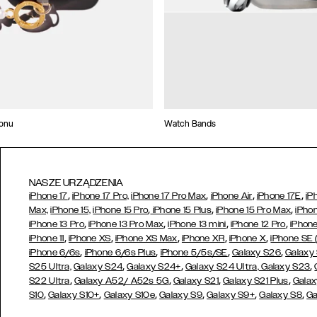
fonu
Watch Bands
NASZE URZĄDZENIA
,
,
,
,
iPhone 17
iPhone 17 Pro,
iPhone 17 Pro Max
iPhone Air
iPhone 17E
iP
,
,
,
Max,
iPhone 15,
iPhone 15 Pro
iPhone 15 Plus
iPhone 15 Pro Max
iPhon
,
,
,
,
iPhone 13 Pro
iPhone 13 Pro Max
iPhone 13 mini
iPhone 12 Pro
iPhone
,
,
,
,
,
iPhone 11
iPhone XS
iPhone XS Max
iPhone XR
iPhone X
iPhone SE
,
,
,
,
iPhone 6/6s
iPhone 6/6s Plus
iPhone 5/5s/SE
Galaxy S26
Galaxy
,
,
,
S25 Ultra,
Galaxy S24
Galaxy S24+
Galaxy S24 Ultra,
Galaxy S23
,
,
,
,
S22 Ultra
Galaxy A52/ A52s 5G
Galaxy S21
Galaxy S21 Plus
Galax
,
,
,
,
,
,
S10
Galaxy S10+
Galaxy S10e
Galaxy S9
Galaxy S9+
Galaxy S8
Ga