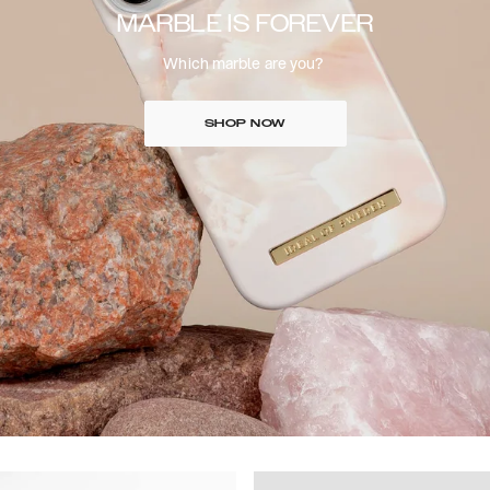
MARBLE IS FOREVER
Which marble are you?
SHOP NOW