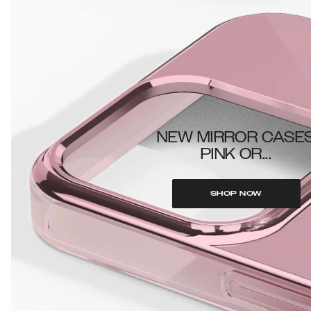
NEW MIRROR CASE
PINK OR...
SHOP NOW