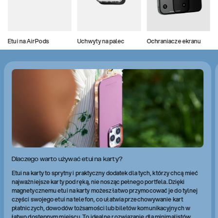
Etui na AirPods
Uchwyty na palec
Ochraniacze ekranu
Dlaczego warto używać etui na karty?
Etui na karty to sprytny i praktyczny dodatek dla tych, którzy chcą mieć
najważniejsze karty pod ręką, nie nosząc pełnego portfela. Dzięki
magnetycznemu etui na karty możesz łatwo przymocować je do tylnej
części swojego etui na telefon, co ułatwia przechowywanie kart
płatniczych, dowodów tożsamości lub biletów komunikacyjnych w
łatwo dostępnym miejscu. To idealne rozwiązanie dla minimalistów,