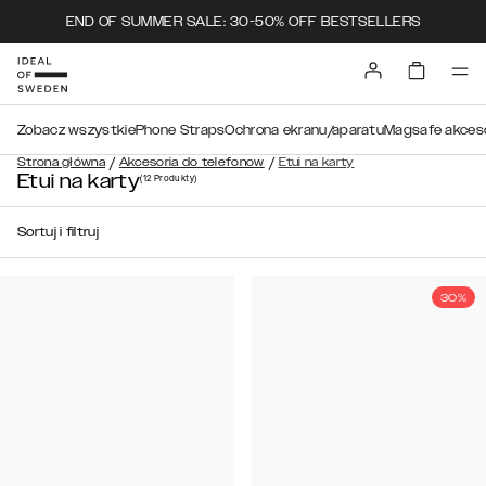
END OF SUMMER SALE: 30-50% OFF BESTSELLERS
Zobacz wszystkie
Phone Straps
Ochrona ekranu/aparatu
Magsafe akceso
/
/
Strona główna
Akcesoria do telefonow
Etui na karty
Etui na karty
(12
Produkty
)
Sortuj i filtruj
30%