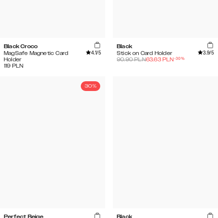
Black Croco
Black
4.1
/5
3.9
/5
MagSafe Magnetic Card
Stick on Card Holder
-
30
%
Holder
90.90
PLN
63.63
PLN
119
PLN
30%
Perfect Beige
Black