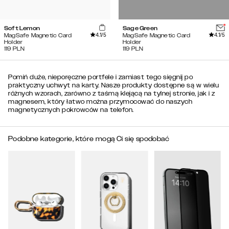
Soft Lemon
Sage Green
4.1
/5
4.1
/5
MagSafe Magnetic Card
MagSafe Magnetic Card
Holder
Holder
119
PLN
119
PLN
Pomiń duże, nieporęczne portfele i zamiast tego sięgnij po
praktyczny uchwyt na karty. Nasze produkty dostępne są w wielu
różnych wzorach, zarówno z taśmą klejącą na tylnej stronie, jak i z
magnesem, który łatwo można przymocować do naszych
magnetycznych pokrowców na telefon.
Podobne kategorie, które mogą Ci się spodobać