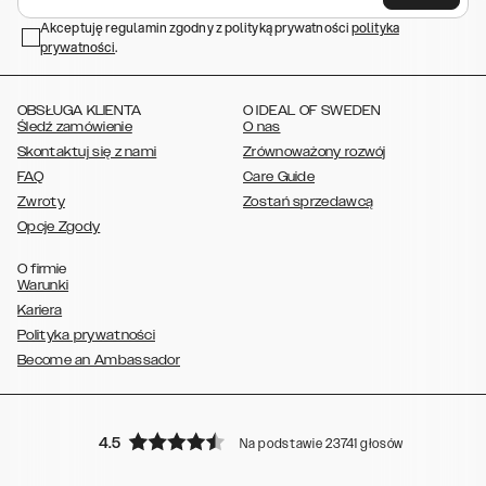
,
,
,
Galaxy S23+
Galaxy S23 Ultra,
Galaxy S22
Galaxy S22 Plus
Galaxy
,
,
,
,
Akceptuję regulamin zgodny z polityką prywatności
polityka
S22 Ultra
Galaxy A52/ A52s 5G
Galaxy S21
Galaxy S21 Plus
Galaxy
prywatności
,
.
,
,
,
S21 Ultra
Galaxy S20
Galaxy S20 Plus
Galaxy S20 Ultra
Galaxy
,
,
,
,
,
,
S10
Galaxy S10+
Galaxy S10e
Galaxy S9
Galaxy S9+
Galaxy S8
Galaxy S8+
OBSŁUGA KLIENTA
O IDEAL OF SWEDEN
Śledź zamówienie
O nas
Skontaktuj się z nami
Zrównoważony rozwój
FAQ
Care Guide
Zwroty
Zostań sprzedawcą
Opcje Zgody
O firmie
Warunki
Kariera
Polityka prywatności
Become an Ambassador
4.5
Na podstawie 23741 głosów