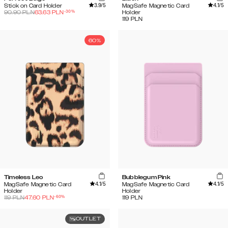
3.9
/5
4.1
/5
Stick on Card Holder
MagSafe Magnetic Card
-
30
%
90.90
PLN
63.63
PLN
Holder
119
PLN
60%
Timeless Leo
Bubblegum Pink
4.1
/5
4.1
/5
MagSafe Magnetic Card
MagSafe Magnetic Card
Holder
Holder
-
60
%
119
PLN
47.60
PLN
119
PLN
OUTLET