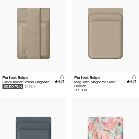
Perfect Beige
Perfect Beige
4.1
/5
4.1
/5
Card Holder Stand Magsafe
MagSafe Magnetic Card
Holder
139 PLN
69.50
PLN
119
PLN