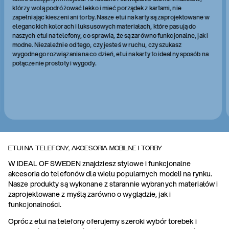
którzy wolą podróżować lekko i mieć porządek z kartami, nie
zapełniając kieszeni ani torby. Nasze etui na karty są zaprojektowane w
eleganckich kolorach i luksusowych materiałach, które pasują do
naszych etui na telefony, co sprawia, że są zarówno funkcjonalne, jak i
modne. Niezależnie od tego, czy jesteś w ruchu, czy szukasz
wygodnego rozwiązania na co dzień, etui na karty to idealny sposób na
połączenie prostoty i wygody.
ETUI NA TELEFONY, AKCESORIA MOBILNE I TORBY
W IDEAL OF SWEDEN znajdziesz stylowe i funkcjonalne
akcesoria do telefonów dla wielu popularnych modeli na rynku.
Nasze produkty są wykonane z starannie wybranych materiałów i
zaprojektowane z myślą zarówno o wyglądzie, jak i
funkcjonalności.
Oprócz etui na telefony oferujemy szeroki wybór torebek i