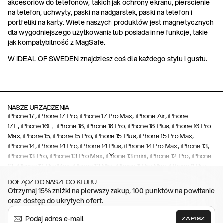
akcesoriów do telefonów, takich jak ochrony ekranu, pierścienie
na telefon, uchwyty, paski na nadgarstek, paski na telefon i
portfeliki na karty. Wiele naszych produktów jest magnetycznych
dla wygodniejszego użytkowania lub posiada inne funkcje, takie
jak kompatybilność z MagSafe.
W IDEAL OF SWEDEN znajdziesz coś dla każdego stylu i gustu.
NASZE URZĄDZENIA
,
,
,
iPhone 17
iPhone 17 Pro,
iPhone 17 Pro Max
iPhone Air
iPhone
,
17E
iPhone 16E,
iPhone 16,
iPhone 16 Pro,
iPhone 16 Plus,
iPhone 16 Pro
,
,
,
Max,
iPhone 15,
iPhone 15 Pro
iPhone 15 Plus
iPhone 15 Pro Max
,
,
,
,
,
iPhone 14
iPhone 14 Pro
iPhone 14 Plus
iPhone 14 Pro Max
iPhone 13
,
,
,
,
iPhone 13 Pro
iPhone 13 Pro Max
iPhone 13 mini
iPhone 12 Pro
iPhone
,
,
,
,
,
12
iPhone 12 Pro Max
iPhone 12 Mini
iPhone 11 Pro Max
iPhone 11 Pro
,
,
,
,
,
iPhone 11
iPhone XS
iPhone XS Max
iPhone XR
iPhone X
iPhone SE
DOŁĄCZ DO NASZEGO KLUBU
,
,
,
,
,
(2020/2022)
iPhone 8
iPhone 8 Plus
iPhone 7
iPhone 7 Plus
iPhone
Otrzymaj 15% zniżki na pierwszy zakup, 100 punktów na powitanie
,
,
,
,
,
6/6s
iPhone 6/6s Plus
iPhone 5/5s/SE
Galaxy S26
Galaxy S26+
oraz dostęp do ukrytych ofert.
,
Galaxy S26 Ultra
Samsung Galaxy S25,
Galaxy S25+,
Galaxy S25
,
,
,
Ultra,
Galaxy S24
Galaxy S24+
Galaxy S24 Ultra,
Galaxy S23
ZAPISZ