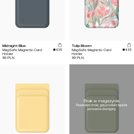
Midnight Blue
Tulip Bloom
4.1
/5
4.1
/5
MagSafe Magnetic Card
MagSafe Magnetic Card
Holder
Holder
119
PLN
119
PLN
Brak w magazynie
Powiadom mnie, gdy produkt będzie
ponownie dostępny